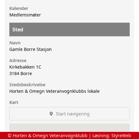
Kalender
Medlemsmøter
Sted
Navn
Gamle Borre Stasjon
Adresse
Kirkebakken 1C
3184
Borre
Stedsbeskrivelse
Horten & Omegn Veteranvognklubbs lokale
Kart
Start navigering
© Horten & Omegn Veteranvognklubb | Løsning:
StyreWeb